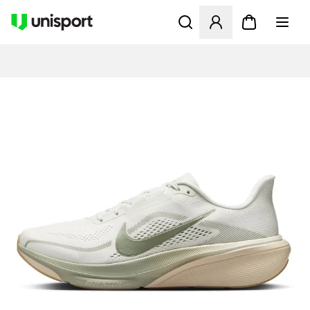
Åbner en Modal til at logge 