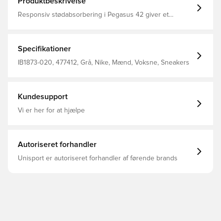
Produktbeskrivelse
Responsiv stødabsorbering i Pegasus 42 giver et
energifyldt hverdagsløb på vej. Oplev kraft i hvert skridt
takket være den buede Air Zoom-enhed i fuld længde og
en ReactX-skummellemsål, som giver fremdrift under
fødderne. En opdateret pasform giver dig mere plads i
Specifikationer
forfoden og tåområdet.
IB1873-020, 477412, Grå, Nike, Mænd, Voksne, Sneakers
Kundesupport
Vi er her for at hjælpe
Autoriseret forhandler
Unisport er autoriseret forhandler af førende brands