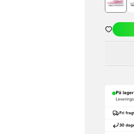
Åbner en Moda
På lager
Leveringst
Fri fra
30 dage