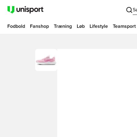
S
Fodbold
Fanshop
Træning
Løb
Lifestyle
Teamsport