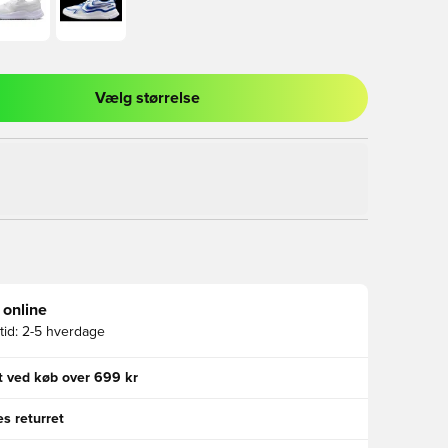
Vælg størrelse
l til at logge ind eller tilmelde dig som medlem
 online
id:
2-5 hverdage
gt ved køb over 699 kr
s returret