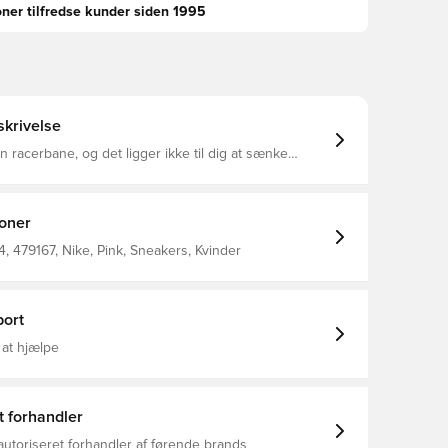
oner tilfredse kunder siden 1995
krivelse
n racerbane, og det ligger ikke til dig at sænke
e Cosmic Runner er fyldt med stabil stødabsorbering
 og giver støtte til hvert skridt, så du kan efterlade
ne i støvet.
ioner
 479167, Nike, Pink, Sneakers, Kvinder
ort
 at hjælpe
t forhandler
autoriseret forhandler af førende brands