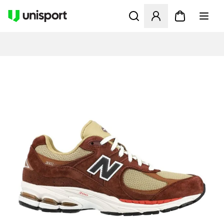
Åbner en Modal til at logge 