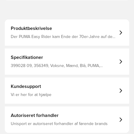
Produktbeskrivelse
Der PUMA Easy Rider kam Ende der 70er-Jahre auf den
Markt, als der Laufsport von der Laufbahn auf die Straße
wechselte. Heute kehrt der Style mit seinem klassisch
schlanken Profil und den Vintage-Vibes zurück. Diese
Version mit einem Obermaterial aus Textil und Wildleder-
Specifikationer
Overlays gibt deinem Look einen mühelosen Retro-Style.
Regular Fit Schnürung Synthetischer PUMA Formstrip an
399028 09, 356349, Voksne, Mænd, Blå, PUMA,
der Seite
Sneakers
Kundesupport
Vi er her for at hjælpe
Autoriseret forhandler
Unisport er autoriseret forhandler af førende brands