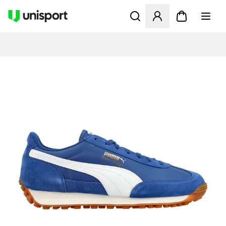
Åbner en Modal til at logge 