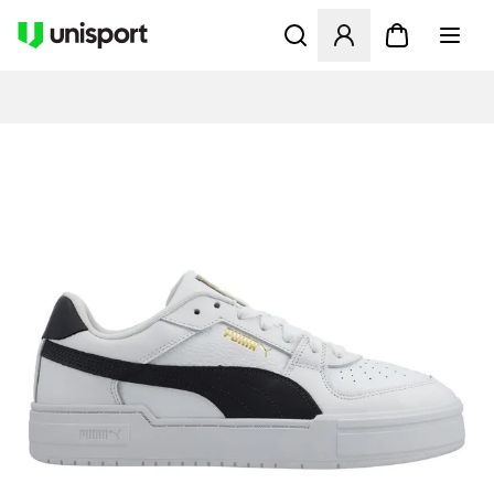
Åbner en Modal til at logge 