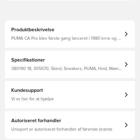
Produktbeskrivelse
PUMA CA Pro blev første gang lanceret i 1980´erne og er
siden gået hen og blevet en vaskeægte klassiker
Overdel i læder giver skoen et klassisk look Gummi
mellemsål og ydersål giver dig et komfortabelt fit
Specifikationer
380190 18, 305570, Skind, Sneakers, PUMA, Hvid, Mænd,
Voksne, Upper Material: Leather, Other Material; Lining:
Textile; Insole: Textile; Outsole: Rubber, Rubber
Kundesupport
Vi er her for at hjælpe
Autoriseret forhandler
Unisport er autoriseret forhandler af førende brands