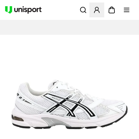
Åbner en Modal til at logge 