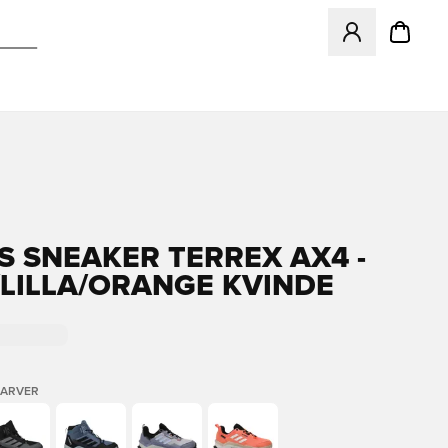
Åbner en Modal ti
S SNEAKER TERREX AX4 -
/LILLA/ORANGE KVINDE
FARVER