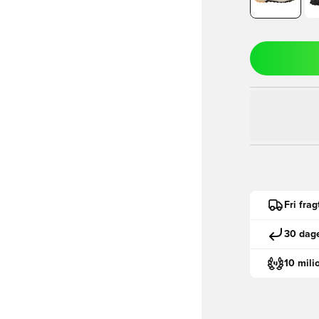
Fri fra
30 dage
10 mili