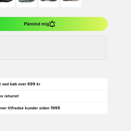
Påmind mig
gt ved køb over 699 kr
s returret
oner tilfredse kunder siden 1995