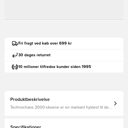
Fri fragt ved køb over 699 kr
30 dages returret
10 milioner tilfredse kunder siden 1995
Produktbeskrivelse
Technochaos 2000-skoene er en markant hyldest til den
ikoniske løbemode fra starten af ​​2000'erne, gentænkt til
nutidens hurtige livsstil. Med en blanding af nostalgi og
moderne innovation er disse sko designet til dem, der
trives med bevægelse og selvudfoldelse.Den åndbare
Specifikationer