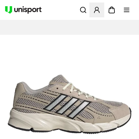
Åbner en Modal til at logge 