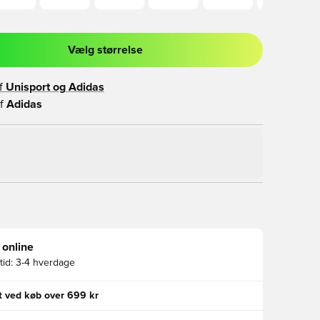
Vælg størrelse
l til at logge ind eller tilmelde dig som medlem
f
Unisport og
Adidas
f
Adidas
 online
id:
3-4 hverdage
gt ved køb over 699 kr