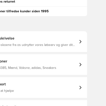
s returret
oner tilfredse kunder siden 1995
krivelse
skoene fra os udnytter vores løbearv og giver dit
k et retropræg. En Cloudfoam-mellemsål tilbyder
ddæmpning, der holder dig behagelig hele dagen
overdelen er fremhævet med ruskindsoverlæg, der
 er forankret i 70'er-stilen. Almindelig pasform
ioner
 Overdel i tekstil og læder Tekstilfor Cloudfoam-
dersål i gummi
385, Mænd, Voksne, adidas, Sneakers
ort
 at hjælpe