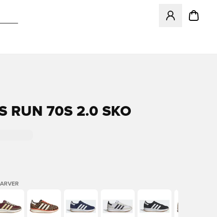
Åbner en Modal ti
S RUN 70S 2.0 SKO
FARVER