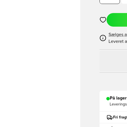
Åbner en Moda
Sælges a
Leveret a
På lager
Leveringst
Fri fra