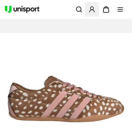
Åbner en Modal til at logge 