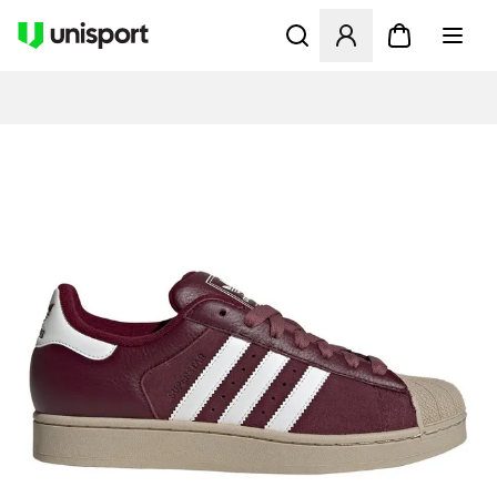
Åbner en Modal til at logge 