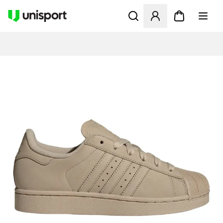
Åbner en Modal til at logge 