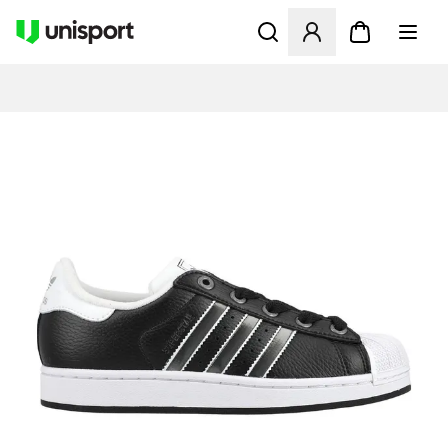
Åbner en Modal til at logge 