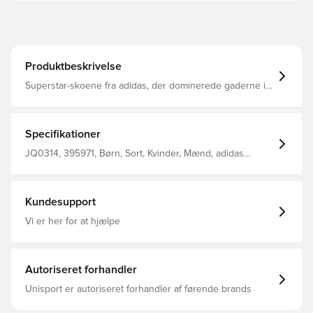
Produktbeskrivelse
Superstar-skoene fra adidas, der dominerede gaderne i
90'erne og 00'erne, er tilbage. Dette par sko i
juniorstørrelse indfanger ikonets rebelske ånd. En glat
syntetisk overdel, takkede 3-Stripes og et karakteristisk
skaltå-design giver et flot og opdateret look. Ekstra
Specifikationer
polstring i pløsen og hælen giver komfort og støtte til
uendelige eventyr. Lad disse ikoniske sko kickstarte din
JQ0314, 395971, Børn, Sort, Kvinder, Mænd, adidas
egen rejse. Almindelig pasform Snørelukning Syntetisk
Originals, Sneakers, adidas Superstar, Syntetisk
overdel Tekstilfor Ydersål i gummi
Kundesupport
Vi er her for at hjælpe
Autoriseret forhandler
Unisport er autoriseret forhandler af førende brands