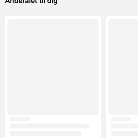
Anbefalet til dig