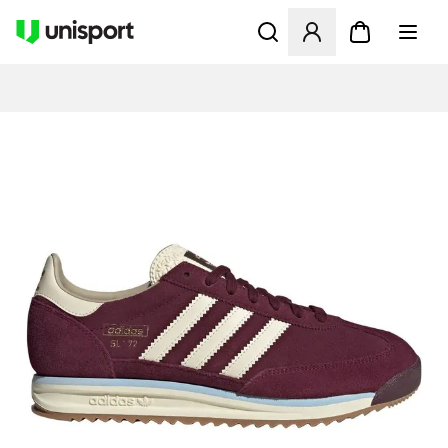
Åbner en Modal til at logge 