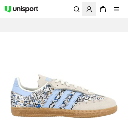
Åbner en Modal til at logge 