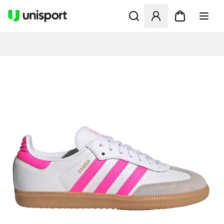
Åbner en Modal til at logge 