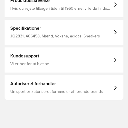
Produktbeskrivelse
Hvis du rejste tilbage i tiden til 1960'erne, ville du finde
professionelle fodboldspillere iført adidas-Sambas
ligesom disse sko i juniorstørrelse. Altså, næsten ligesom
dem. De har fået en genopfriskning til den næste
generation og har en blød indersok, der føles behagelig
Specifikationer
at have på hele dagen. En overdel i læder, en sål i gummi
og 3-Stripes forbliver klassiske. Almindelig pasform
JQ2831, 406453, Mænd, Voksne, adidas, Sneakers
Snørelukning Læderoverdel OrthoLite®-indersål Syntetisk
for Ydersål i naturgummi
Kundesupport
Vi er her for at hjælpe
Autoriseret forhandler
Unisport er autoriseret forhandler af førende brands