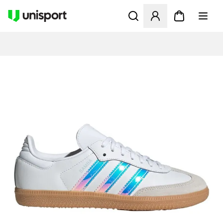
Åbner en Modal til at logge 