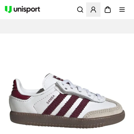
Åbner en Modal til at logge 