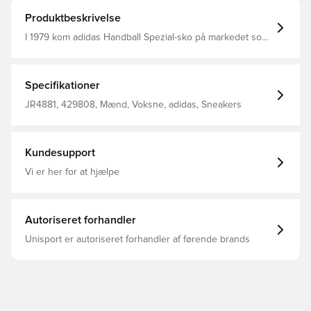
Produktbeskrivelse
I 1979 kom adidas Handball Spezial-sko på markedet som
indendørs håndboldsko. I dag er skoene et ikon for
adidas' klassiske design. Denne version af skoene er
inspireret af chefredaktøren fra SHUKYU magazine. Dette
par hylder læderfodboldspikes med en glat læderoverdel
Specifikationer
og foldbar pløs. Almindelig pasform Snørelukning
Læderoverdel Ydersål i gummi Syntetisk for
JR4881, 429808, Mænd, Voksne, adidas, Sneakers
Kundesupport
Vi er her for at hjælpe
Autoriseret forhandler
Unisport er autoriseret forhandler af førende brands