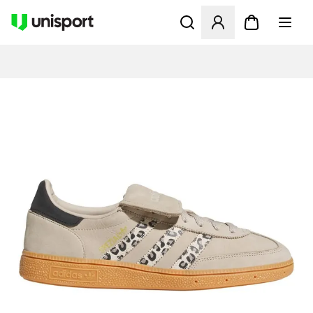
Åbner en Modal til at logge 