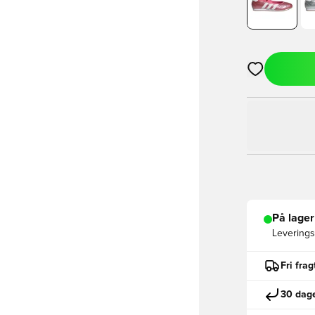
Åbner en Moda
På lager
Leveringst
Fri fra
30 dage