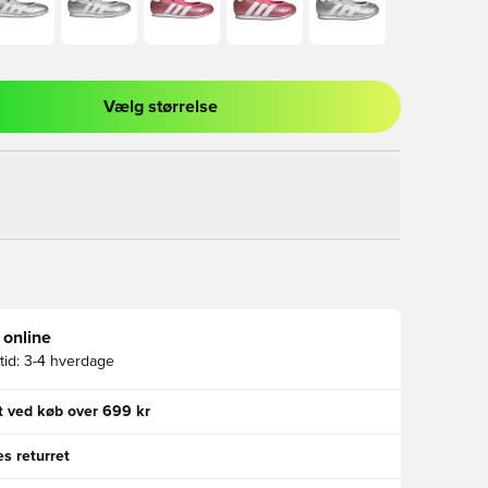
Vælg størrelse
l til at logge ind eller tilmelde dig som medlem
 online
id:
3-4 hverdage
gt ved køb over 699 kr
s returret