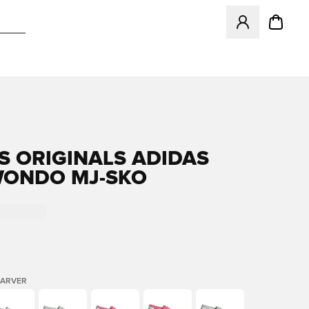
Åbner en Modal ti
S ORIGINALS ADIDAS
ONDO MJ-SKO
FARVER