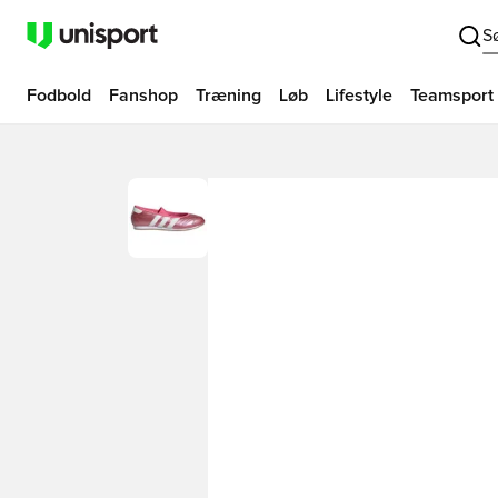
S
Fodbold
Fanshop
Træning
Løb
Lifestyle
Teamsport