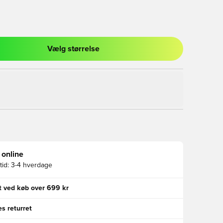
Vælg størrelse
l til at logge ind eller tilmelde dig som medlem
 online
id:
3-4 hverdage
gt ved køb over 699 kr
s returret