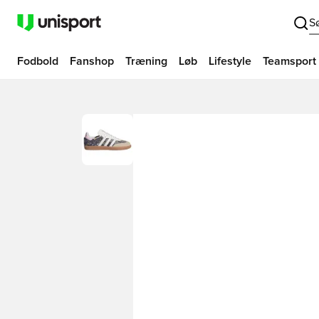
S
Fodbold
Fanshop
Træning
Løb
Lifestyle
Teamsport