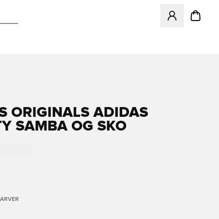
Åbner en Modal ti
S ORIGINALS ADIDAS
TY SAMBA OG SKO
FARVER