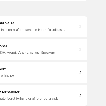
krivelse
 inspireret af det seneste inden for adidas-
i, der giver dig letvægtskomfort og enestående stil
n. En åndbar mesh-overdel har påsætninger i
uskind og nubuck, der giver en luksuriøs finish.
le giver Lightstrike-mellemsålen dynamisk
ioner
ridt. Almindelig pasform Snørelukning
sh, ruskind og nubucklæder For i tekstil Lightstrike-
109, Mænd, Voksne, adidas, Sneakers
g Ydersål i gummi
ort
 at hjælpe
t forhandler
autoriseret forhandler af førende brands