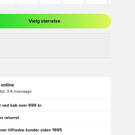
Vælg størrelse
l til at logge ind eller tilmelde dig som medlem
 online
id:
3-4 hverdage
gt ved køb over 699 kr
s returret
oner tilfredse kunder siden 1995