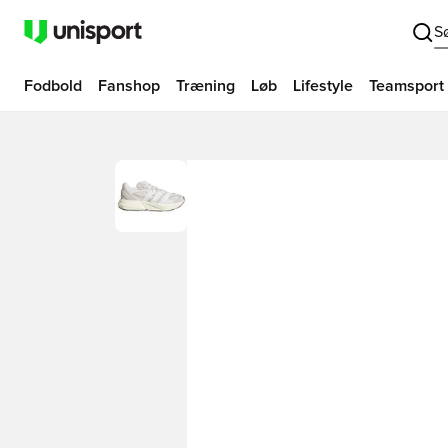
S
Fodbold
Fanshop
Træning
Løb
Lifestyle
Teamsport