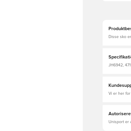
Produktbes
Disse sko er
løbeteknolog
til hverdage
eksklusivt r
Under det he
Specifikat
støddæmpning til hvert sk
Overdel i me
JH6942, 471
støddæmpnin
Kundesupp
Vi er her for
Autorisere
Unisport er 