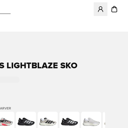
Åbner en Modal ti
S LIGHTBLAZE SKO
FARVER