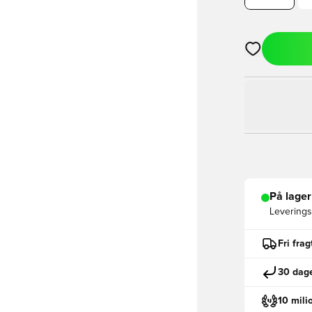
Åbner en Moda
På lager
Leveringst
Fri fra
30 dage
10 mili