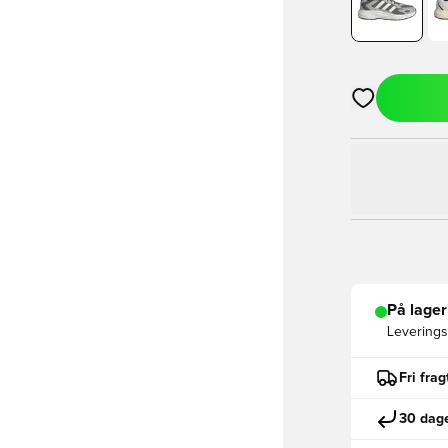
Åbner en Moda
På lager
Leveringst
Fri fra
30 dage