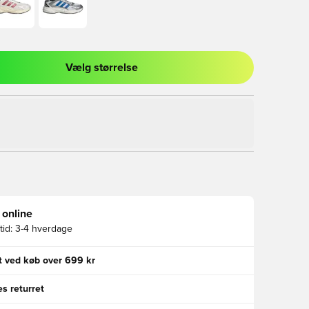
Vælg størrelse
l til at logge ind eller tilmelde dig som medlem
 online
id:
3-4 hverdage
gt ved køb over 699 kr
s returret