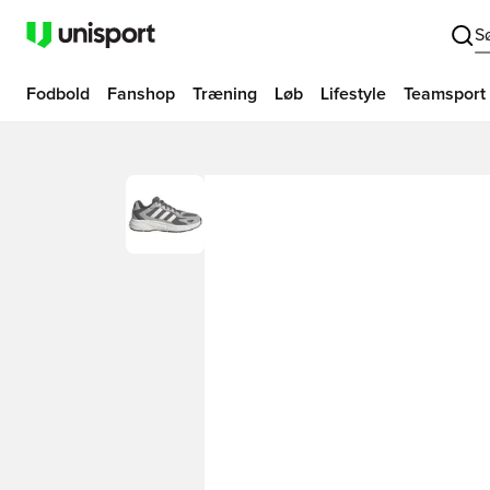
S
Fodbold
Fanshop
Træning
Løb
Lifestyle
Teamsport