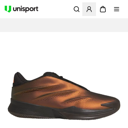
Åbner en Modal til at logge 