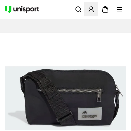
Åbner en Modal til at logge 