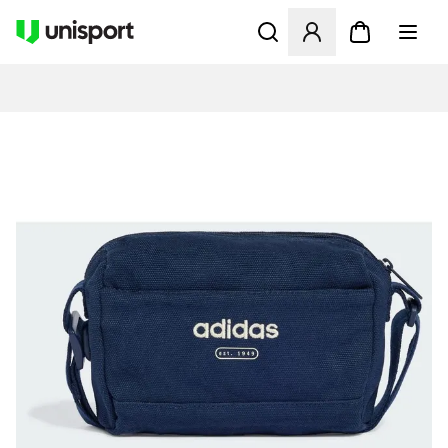
Åbner en Modal til at logge 