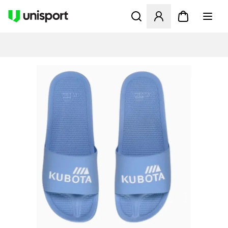
Åbner en Modal til at logge 