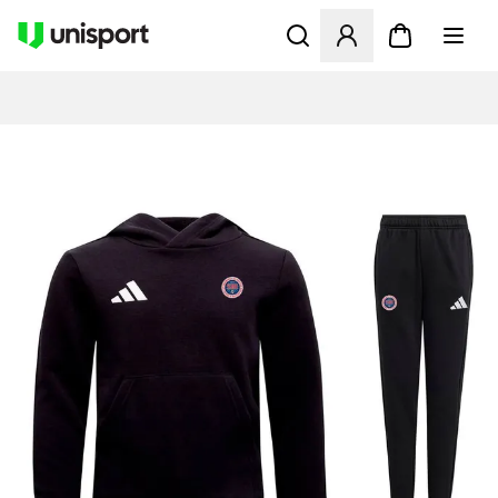
Åbner en Modal til at logge 