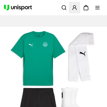
Åbner en Modal til at logge 