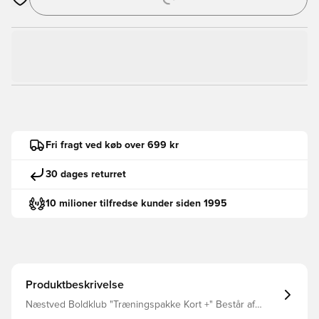
Åbner en Modal til at logge ind eller tilmelde dig som medlem
Fri fragt ved køb over 699 kr
30 dages returret
10 milioner tilfredse kunder siden 1995
Produktbeskrivelse
Næstved Boldklub "Træningspakke Kort +" Består af
følgende dele. Trænings t-shirt, Trænings shorts, Puma