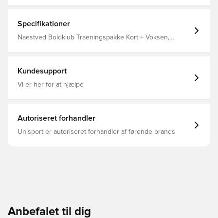
Sleeve "sokker" og Unisport Gripsocks.
Specifikationer
Naestved Boldklub Traeningspakke Kort + Voksen,
407110, Kort ærmet, PUMA, Mænd, Rød, Voksne, Sæt
Kundesupport
Vi er her for at hjælpe
Autoriseret forhandler
Unisport er autoriseret forhandler af førende brands
Anbefalet til dig