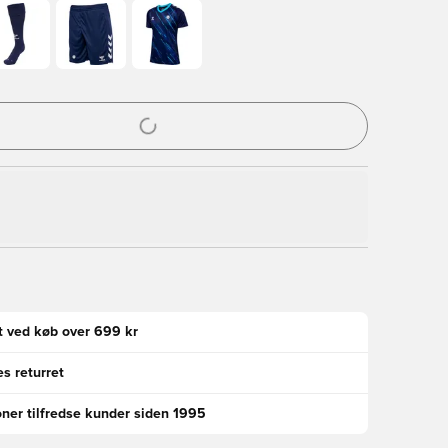
l til at logge ind eller tilmelde dig som medlem
gt ved køb over 699 kr
s returret
oner tilfredse kunder siden 1995