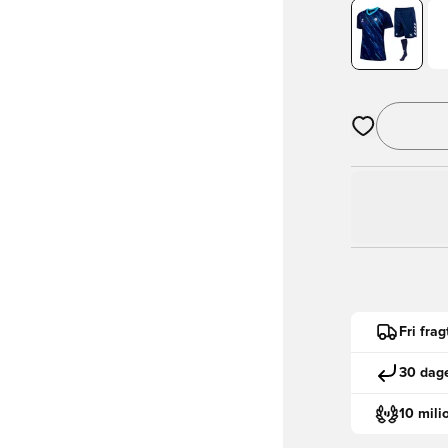
Åbner en Moda
Fri fra
30 dage
10 mili