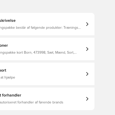
krivelse
spakke består af følgende produkter: Trænings
ngs T-shirt, Trænings bukser, Trænings shorts, Sokker
ioner
ingspakke kort Born, 473998, Sæt, Mænd, Sort,
sne, Kort ærmet
ort
 at hjælpe
t forhandler
autoriseret forhandler af førende brands