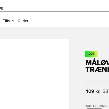
øg
Tilbud
Outlet
-
22
%
MÅLØV
TRÆNI
409 kr.
537
KOMPLET PAKKE