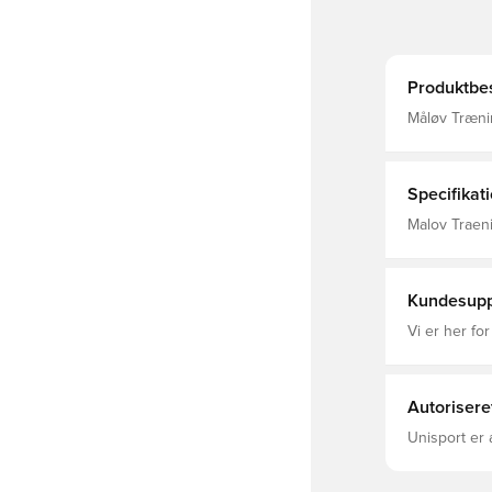
Produktbes
Måløv Træning
trøje, Træni
Specifikat
Malov Traen
adidas, Vok
Kundesupp
Vi er her for
Autorisere
Unisport er 