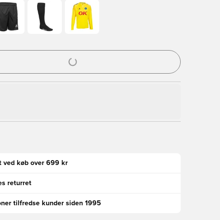
l til at logge ind eller tilmelde dig som medlem
gt ved køb over 699 kr
s returret
oner tilfredse kunder siden 1995