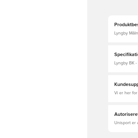
Produktbes
Lyngby Målmandssæt Målmandssætte
og sokker . NTG 
prisen. BEM
Specifikat
Lyngby BK -
Kundesupp
Vi er her for
Autorisere
Unisport er 