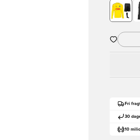
Åbner en Moda
Fri fra
30 dage
10 mili