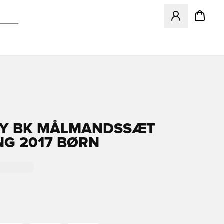
Åbner en Modal ti
Y BK MÅLMANDSSÆT
G 2017 BØRN