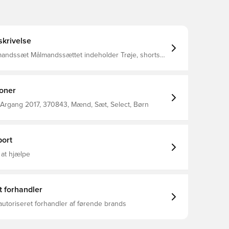
krivelse
t indeholder Trøje, shorts
Logo påtrykt i nakken på trøjen. Navnetryk inkl. i
ÆRK: nummer kan IKKE tilvælges denne årgang.
ioner
 Argang 2017, 370843, Mænd, Sæt, Select, Børn
ort
 at hjælpe
t forhandler
autoriseret forhandler af førende brands