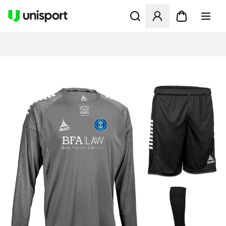
Åbner en Modal til at logge 