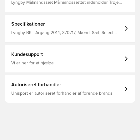
Lyngby Målmandssæt Målmandssættet indeholder Trøje,
shorts og sokker . NTG Logo påtrykt i nakken på trøjen.
Navnetryk inkl. i prisen. BEMÆRK: nummer kan IKKE
tilvælges denne årgang.
Specifikationer
Lyngby BK - Argang 2014, 370717, Mænd, Sæt, Select,
Børn
Kundesupport
Vi er her for at hjælpe
Autoriseret forhandler
Unisport er autoriseret forhandler af førende brands