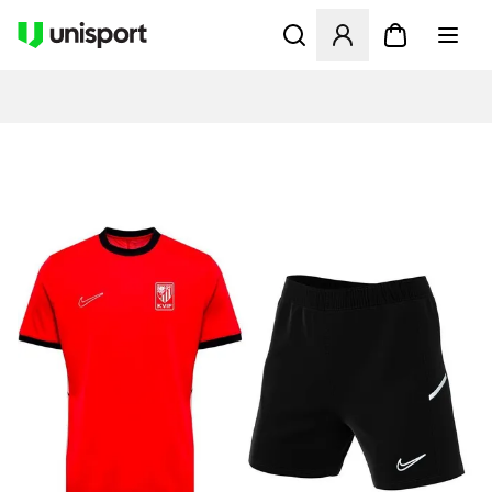
Åbner en Modal til at logge 