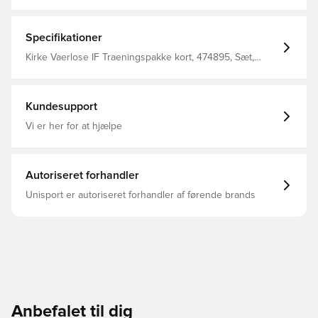
kommer med Unisport logo i nakken.
Specifikationer
Kirke Vaerlose IF Traeningspakke kort, 474895, Sæt,
Nike, Voksne, Mænd, Rød, Lange ærmer, Lang
Kundesupport
Vi er her for at hjælpe
Autoriseret forhandler
Unisport er autoriseret forhandler af førende brands
Anbefalet til dig