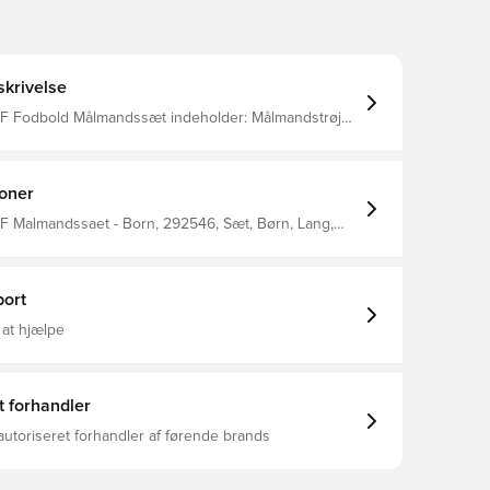
krivelse
Fodbold Målmandssæt indeholder: Målmandstrøje,
okker
ioner
IF Malmandssaet - Born, 292546, Sæt, Børn, Lang,
as
ort
 at hjælpe
t forhandler
autoriseret forhandler af førende brands