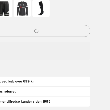
l til at logge ind eller tilmelde dig som medlem
gt ved køb over 699 kr
s returret
oner tilfredse kunder siden 1995