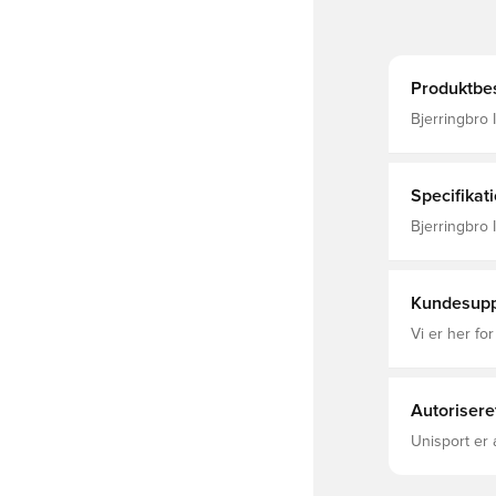
Produktbes
Bjerringbro IF 
shorts og s
Specifikat
Bjerringbro 
Mænd, adid
Kundesupp
Vi er her for
Autorisere
Unisport er 