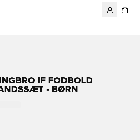
Åbner en Modal ti
INGBRO IF FODBOLD
NDSSÆT - BØRN