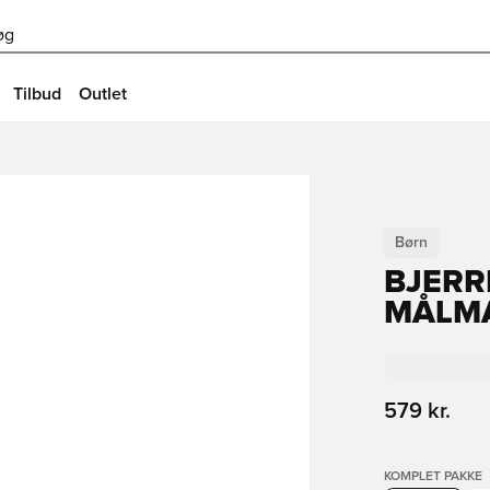
øg
Tilbud
Outlet
Børn
BJERR
MÅLMA
579 kr.
KOMPLET PAKKE