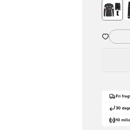
Åbner en Moda
Fri fra
30 dage
10 mili