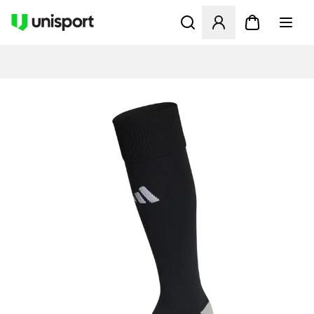
Åbner en Modal til at logge 