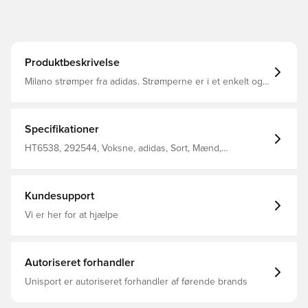
Produktbeskrivelse
Milano strømper fra adidas. Strømperne er i et enkelt og
meget klassisk design, som virkelig kendetegner den
sydtyske gigant. Strømperne er lavet med smarte
ventilationsåbninger i netmaterialet. 99% polyamid og 1%
elasthan.
Specifikationer
HT6538, 292544, Voksne, adidas, Sort, Mænd,
Fodboldsokker
Kundesupport
Vi er her for at hjælpe
Autoriseret forhandler
Unisport er autoriseret forhandler af førende brands