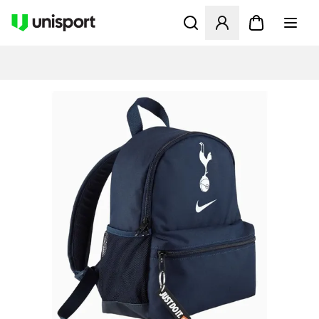
Åbner en Modal til at logge 