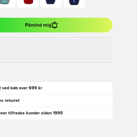
Påmind mig
gt ved køb over 699 kr
s returret
oner tilfredse kunder siden 1995