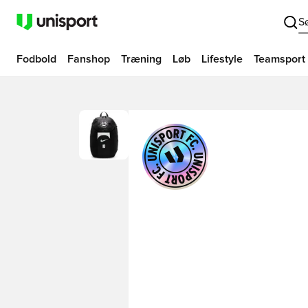
S
Fodbold
Fanshop
Træning
Løb
Lifestyle
Teamsport