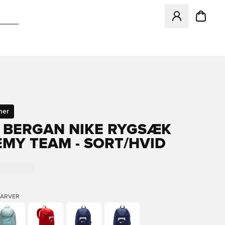
Åbner en Modal ti
mer
 BERGAN NIKE RYGSÆK
MY TEAM - SORT/HVID
FARVER