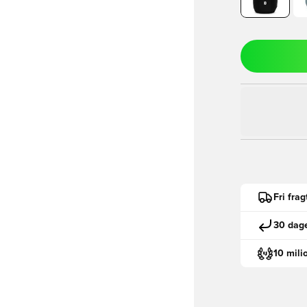
Fri fra
30 dage
10 mili