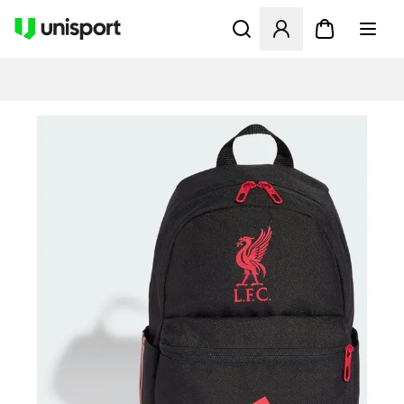
Åbner en Modal til at logge 