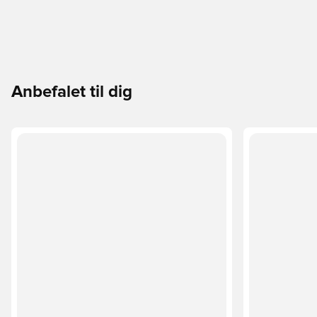
For: 100% Polyester(100% Genbrugs) / Polstring: 100%
Polyethylen Lærredsvævet konstruktion Trykt mærke
Trykt performance-logo
Anbefalet til dig