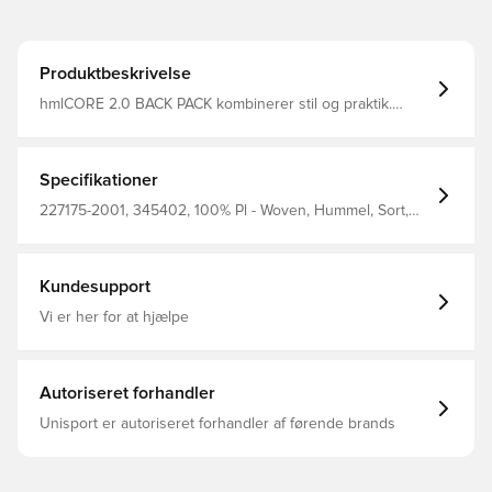
Produktbeskrivelse
hmlCORE 2.0 BACK PACK kombinerer stil og praktik.
Denne holdbare hummel rygsæk er fremstillet af vævet
polyester. Med flere justeringsfunktioner finder du nemt
den rigtige pasform. Den har en kapacitet på 27 liter og
et rum til en 15" laptop.
Specifikationer
227175-2001, 345402, 100% Pl - Woven, Hummel, Sort,
Rygsæk
Kundesupport
Vi er her for at hjælpe
Autoriseret forhandler
Unisport er autoriseret forhandler af førende brands