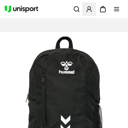
Åbner en Modal til at logge 