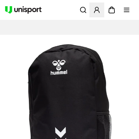
Åbner en Modal til at logge 