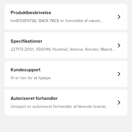
Produktbeskrivelse
hmlESSENTIAL BACK PACK er fremstillet af vævet
polyester og er superholdbar og praktisk. Denne hummel
rygsæk kan reguleres til din komfort. Den har vores
signaturlogo i en kontrastfarve og to lommer i mesh til
ekstra opbevaring.
Specifikationer
227173-2001, 350049, Hummel, Voksne, Kvinder, Mænd,
Rygsæk, 100% Pl - Woven, Sort
Kundesupport
Vi er her for at hjælpe
Autoriseret forhandler
Unisport er autoriseret forhandler af førende brands