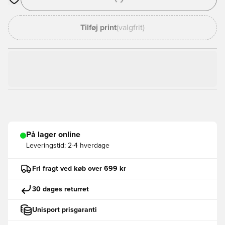
Åbner en Modal til at logge ind eller tilmelde dig som medlem
Tilføj print
(valgfrit)
På lager online
Leveringstid:
2-4 hverdage
Fri fragt ved køb over 699 kr
30 dages returret
Unisport prisgaranti