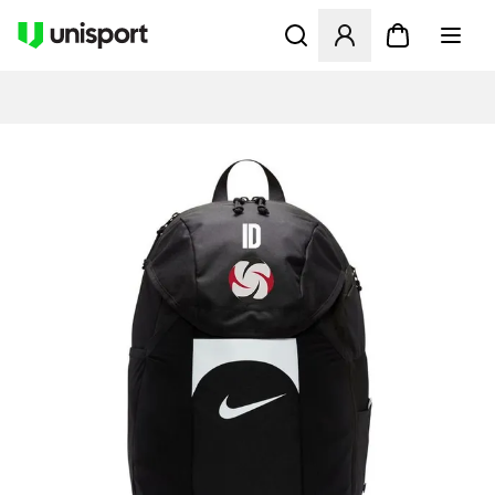
Åbner en Modal til at logge 