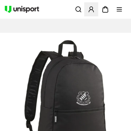
Åbner en Modal til at logge 