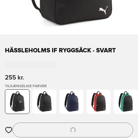
HÄSSLEHOLMS IF RYGGSÄCK - SVART
255 kr.
TILGÆNGELIGE FARVER
Åbner en Modal til at logge ind eller tilmelde dig som medlem