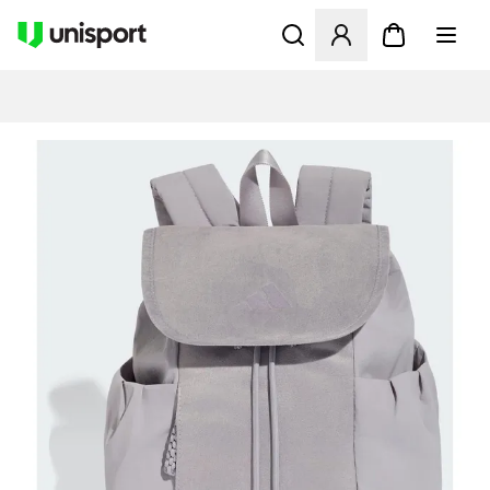
Åbner en Modal til at logge 