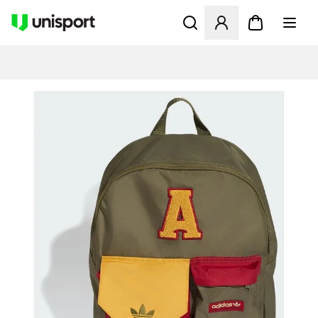
Åbner en Modal til at logge 