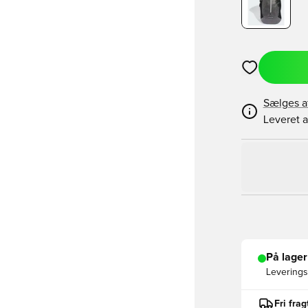
Åbner en Moda
Sælges a
Leveret a
På lager
Leveringst
Fri fra