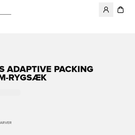
Åbner en Modal ti
S ADAPTIVE PACKING
M-RYGSÆK
FARVER