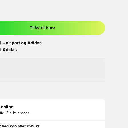
Tilføj til kurv
l til at logge ind eller tilmelde dig som medlem
f
Unisport og
Adidas
f
Adidas
 online
id:
3-4 hverdage
gt ved køb over 699 kr