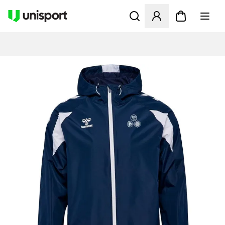
Åbner en Modal til at logge 