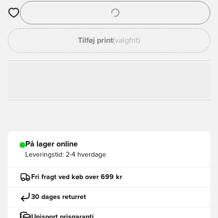
Åbner en Modal til at logge ind eller tilmelde dig som medlem
Tilføj print
(valgfrit)
På lager online
Leveringstid:
2-4 hverdage
Fri fragt ved køb over 699 kr
30 dages returret
Unisport prisgaranti