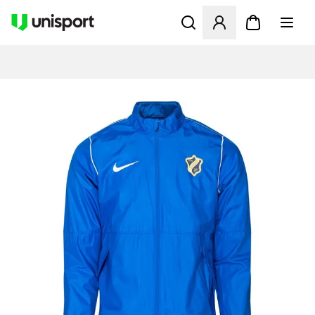
Åbner en Modal til at logge 