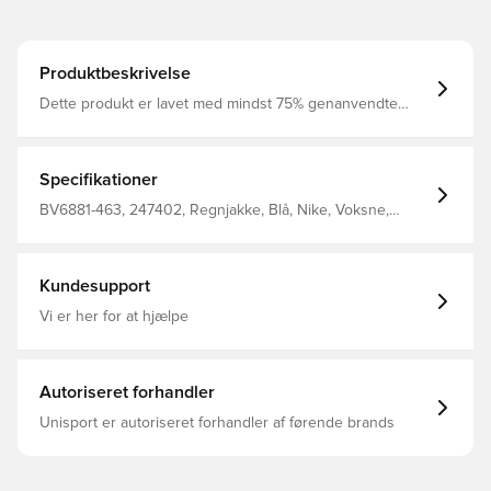
Produktbeskrivelse
Dette produkt er lavet med mindst 75% genanvendte
polyesterfibre Dri-FIT er et åndbart, hurtigtørrende
letvægts materiale, der leder fugt væk fra kroppen, så du
altid holdes tør, komfortabel og fokuseret Med lommer i
siderne, hvilket giver mulighed for opbevaring af
Specifikationer
personlige ejendele Overdel med en vandafvisende
finish, som vil holde dig tør i let regn Regular fit
BV6881-463, 247402, Regnjakke, Blå, Nike, Voksne,
Fremstillet i 100% genanvendt polyester.
Mænd, Nike Park, Lange ærmer, This Product Is Made
With At Least 75% Recycled Polyester Fibers
Kundesupport
Vi er her for at hjælpe
Autoriseret forhandler
Unisport er autoriseret forhandler af førende brands