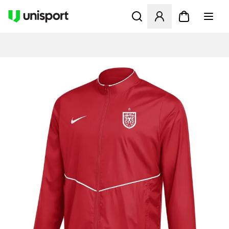
Åbner en Modal til at logge 