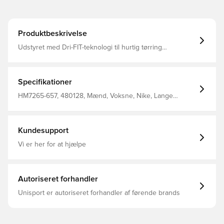
Produktbeskrivelse
Udstyret med Dri-FIT-teknologi til hurtig tørring
Sidelommer til praktisk opbevaring Vandafvisende
behandling Normal pasform 100% genanvendt polyester
Specifikationer
HM7265-657, 480128, Mænd, Voksne, Nike, Lange
ærmer, Nike Park, Regnjakke, Rød, Uden sok
Kundesupport
Vi er her for at hjælpe
Autoriseret forhandler
Unisport er autoriseret forhandler af førende brands