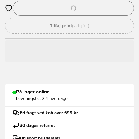
Åbner en Modal til at logge ind eller tilmelde dig som medlem
Tilføj print
(valgfrit)
På lager online
Leveringstid:
2-4 hverdage
Fri fragt ved køb over 699 kr
30 dages returret
Unisport prisgaranti