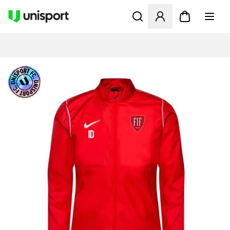
Åbner en Modal til at logge 